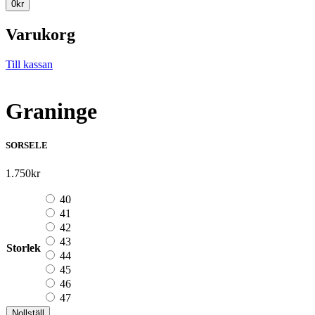
0
kr
Varukorg
Till kassan
Graninge
SORSELE
1.750
kr
40
41
42
43
Storlek
44
45
46
47
Nollställ