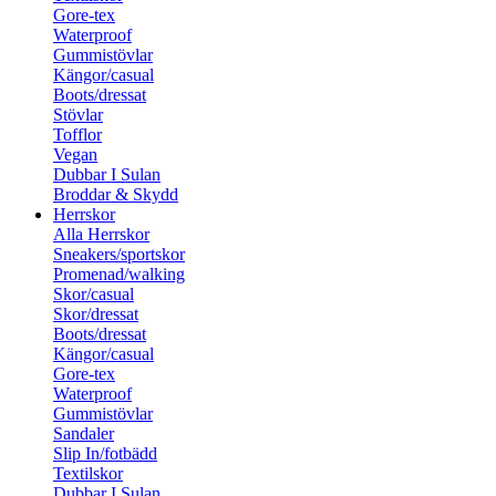
Gore-tex
Waterproof
Gummistövlar
Kängor/casual
Boots/dressat
Stövlar
Tofflor
Vegan
Dubbar I Sulan
Broddar & Skydd
Herrskor
Alla Herrskor
Sneakers/sportskor
Promenad/walking
Skor/casual
Skor/dressat
Boots/dressat
Kängor/casual
Gore-tex
Waterproof
Gummistövlar
Sandaler
Slip In/fotbädd
Textilskor
Dubbar I Sulan