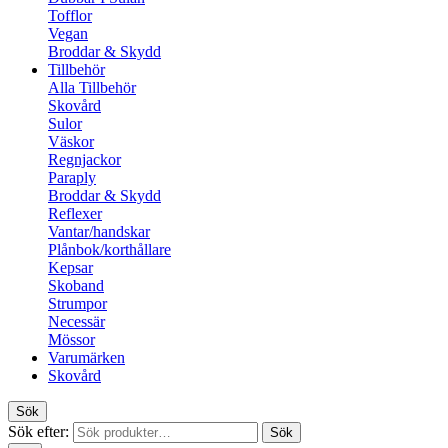
Tofflor
Vegan
Broddar & Skydd
Tillbehör
Alla Tillbehör
Skovård
Sulor
Väskor
Regnjackor
Paraply
Broddar & Skydd
Reflexer
Vantar/handskar
Plånbok/korthållare
Kepsar
Skoband
Strumpor
Necessär
Mössor
Varumärken
Skovård
Sök
Sök efter:
Sök