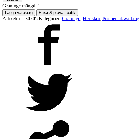
Graninge mängd
Lägg i varukorg
Paxa & prova i butik
Artikelnr:
130705
Kategorier:
Graninge
,
Herrskor
,
Promenad/walkin