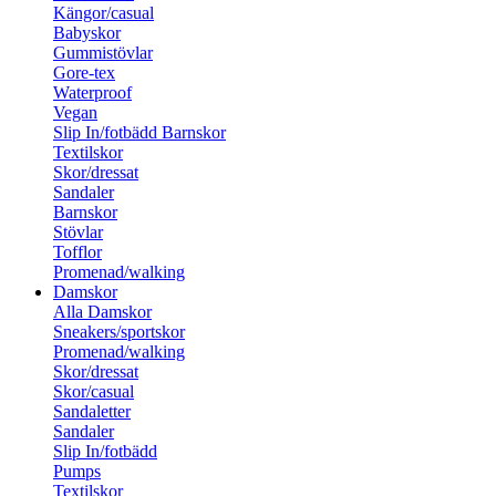
Kängor/casual
Babyskor
Gummistövlar
Gore-tex
Waterproof
Vegan
Slip In/fotbädd Barnskor
Textilskor
Skor/dressat
Sandaler
Barnskor
Stövlar
Tofflor
Promenad/walking
Damskor
Alla Damskor
Sneakers/sportskor
Promenad/walking
Skor/dressat
Skor/casual
Sandaletter
Sandaler
Slip In/fotbädd
Pumps
Textilskor