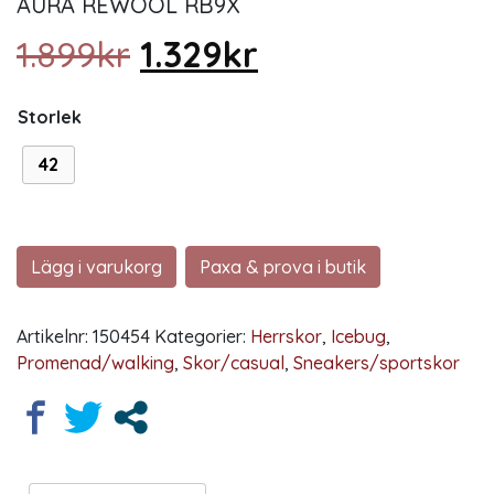
AURA REWOOL RB9X
Det ursprungliga prise
Det nuvarande 
1.899
kr
1.329
kr
Storlek
42
Lägg i varukorg
Paxa & prova i butik
Artikelnr:
150454
Kategorier:
Herrskor
,
Icebug
,
Promenad/walking
,
Skor/casual
,
Sneakers/sportskor