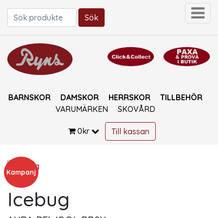
Sök
Sök efter:
BARNSKOR
DAMSKOR
HERRSKOR
TILLBEHÖR
VARUMÄRKEN
SKOVÅRD
0
kr
Till kassan
Kampanj
Icebug