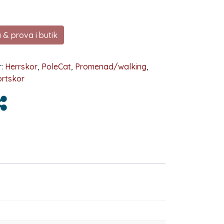
 & prova i butik
r:
Herrskor
,
PoleCat
,
Promenad/walking
,
rtskor