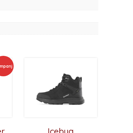
mpanj
er
Icebug