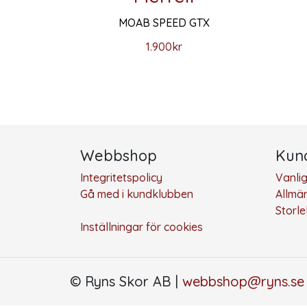
MOAB SPEED GTX
1.900
kr
Den här produkten har flera varianter. De ol
Den hä
Webbshop
Kund
Integritetspolicy
Vanli
Gå med i kundklubben
Allmän
Storl
Inställningar för cookies
© Ryns Skor AB |
webbshop@ryns.se