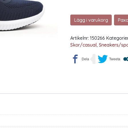
Lägg i varukorg
Paxa
Artikelnr:
150266
Kategorie
Skor/casual
,
Sneakers/spo