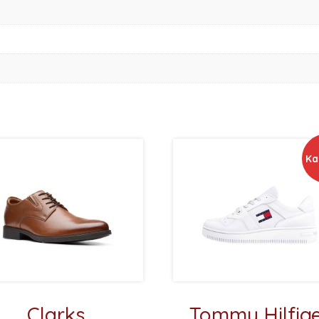
Ka
Clarks
Tommy Hilfig