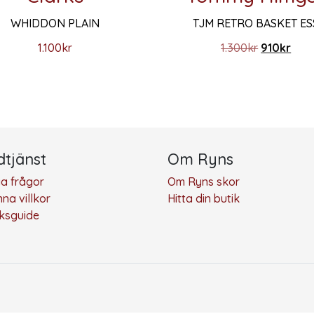
WHIDDON PLAIN
TJM RETRO BASKET ES
Det urspru
Det 
1.100
kr
1.300
kr
910
kr
ika alternativen kan väljas på produktsidan
r produkten har flera varianter. De olika alternativen kan 
Den här produkten har flera
tjänst
Om Ryns
ga frågor
Om Ryns skor
na villkor
Hitta din butik
eksguide