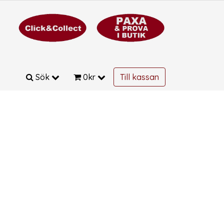
Sök
0
kr
Till kassan