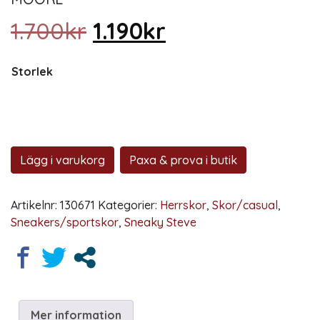
Det ursprungliga prise
Det nuvarande p
1.700
kr
1.190
kr
Storlek
Lägg i varukorg
Paxa & prova i butik
Artikelnr:
130671
Kategorier:
Herrskor
,
Skor/casual
,
Sneakers/sportskor
,
Sneaky Steve
Mer information