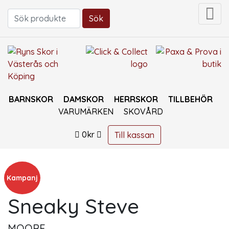
Sök
Sök efter:
BARNSKOR
DAMSKOR
HERRSKOR
TILLBEHÖR
VARUMÄRKEN
SKOVÅRD
0
kr
Till kassan
Kampanj
Sneaky Steve
MOORE