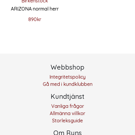
Birkenstock
ARIZONA normal herr
890
kr
Den här produkten har flera varianter. De olika alternativ
Webbshop
Integritetspolicy
Gå med i kundklubben
Kundtjänst
Vanliga frågor
Allmänna villkor
Storleksguide
Om Ryns