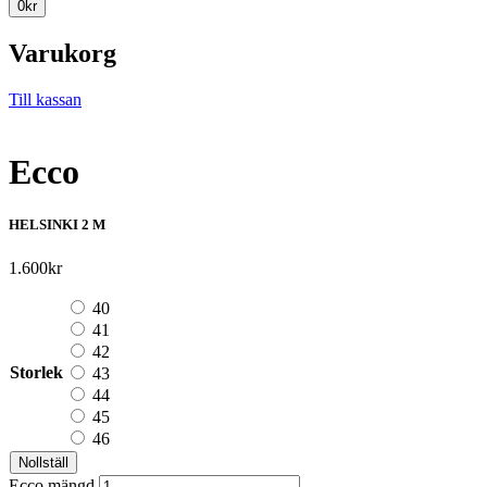
0
kr
Varukorg
Till kassan
Ecco
HELSINKI 2 M
1.600
kr
40
41
42
Storlek
43
44
45
46
Nollställ
Ecco mängd