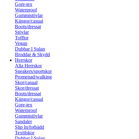
Gore-tex
Waterproof
Gummistövlar
Kängor/casual
Boots/dressat
Stövlar
Tofflor
Vegan
Dubbar I Sulan
Broddar & Skydd
Herrskor
Alla Herrskor
Sneakers/sportskor
Promenad/walking
Skor/casual
Skor/dressat
Boots/dressat
Kängor/casual
Gore-tex
Waterproof
Gummistövlar
Sandaler
Slip In/fotbädd
Textilskor
Dubbar I Sulan