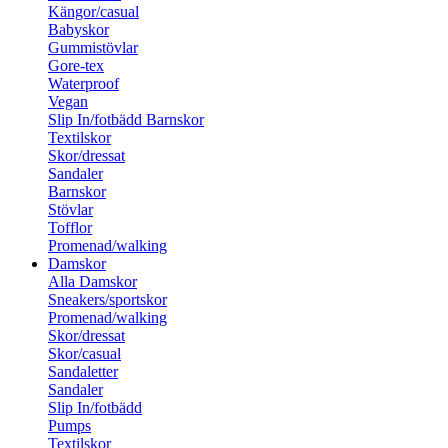
Kängor/casual
Babyskor
Gummistövlar
Gore-tex
Waterproof
Vegan
Slip In/fotbädd Barnskor
Textilskor
Skor/dressat
Sandaler
Barnskor
Stövlar
Tofflor
Promenad/walking
Damskor
Alla Damskor
Sneakers/sportskor
Promenad/walking
Skor/dressat
Skor/casual
Sandaletter
Sandaler
Slip In/fotbädd
Pumps
Textilskor