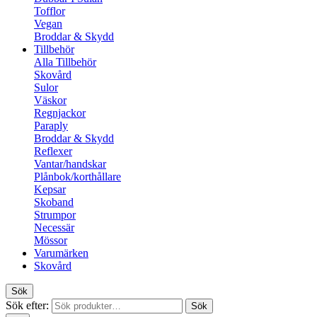
Tofflor
Vegan
Broddar & Skydd
Tillbehör
Alla Tillbehör
Skovård
Sulor
Väskor
Regnjackor
Paraply
Broddar & Skydd
Reflexer
Vantar/handskar
Plånbok/korthållare
Kepsar
Skoband
Strumpor
Necessär
Mössor
Varumärken
Skovård
Sök
Sök efter:
Sök