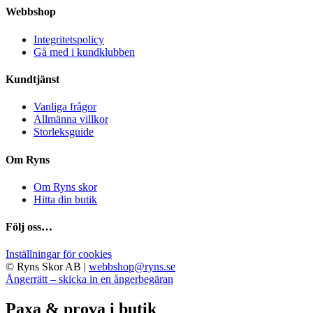
har
på
Webbshop
flera
produktsidan
varianter.
Integritetspolicy
De
Gå med i kundklubben
olika
alternativen
Kundtjänst
kan
Vanliga frågor
väljas
Allmänna villkor
på
Storleksguide
produktsidan
Om Ryns
Om Ryns skor
Hitta din butik
Följ oss…
Inställningar för cookies
© Ryns Skor AB |
webbshop@ryns.se
Ångerrätt – skicka in en ångerbegäran
Paxa & prova i butik