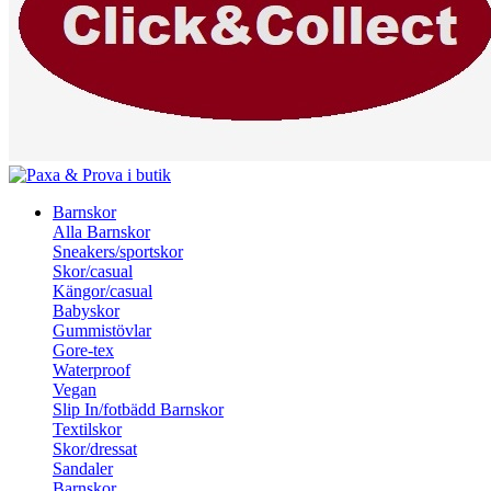
Barnskor
Alla Barnskor
Sneakers/sportskor
Skor/casual
Kängor/casual
Babyskor
Gummistövlar
Gore-tex
Waterproof
Vegan
Slip In/fotbädd Barnskor
Textilskor
Skor/dressat
Sandaler
Barnskor