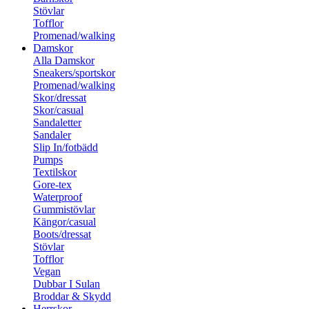
Stövlar
Tofflor
Promenad/walking
Damskor
Alla Damskor
Sneakers/sportskor
Promenad/walking
Skor/dressat
Skor/casual
Sandaletter
Sandaler
Slip In/fotbädd
Pumps
Textilskor
Gore-tex
Waterproof
Gummistövlar
Kängor/casual
Boots/dressat
Stövlar
Tofflor
Vegan
Dubbar I Sulan
Broddar & Skydd
Herrskor