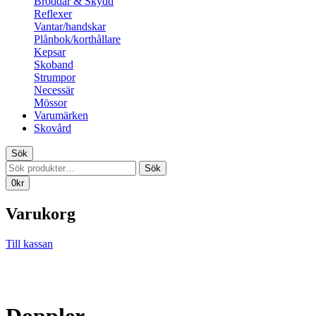
Broddar & Skydd
Reflexer
Vantar/handskar
Plånbok/korthållare
Kepsar
Skoband
Strumpor
Necessär
Mössor
Varumärken
Skovård
Sök
Sök
Sök
efter:
0
kr
Varukorg
Till kassan