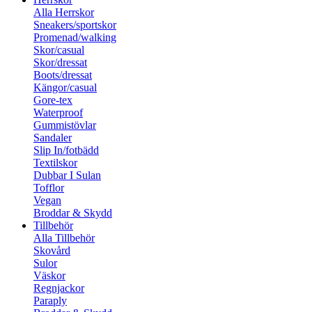
Alla Herrskor
Sneakers/sportskor
Promenad/walking
Skor/casual
Skor/dressat
Boots/dressat
Kängor/casual
Gore-tex
Waterproof
Gummistövlar
Sandaler
Slip In/fotbädd
Textilskor
Dubbar I Sulan
Tofflor
Vegan
Broddar & Skydd
Tillbehör
Alla Tillbehör
Skovård
Sulor
Väskor
Regnjackor
Paraply