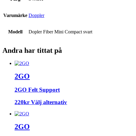
Varumärke
Doppler
Modell
Dopler Fiber Mini Compact svart
Andra har tittat på
2GO
2GO Felt Support
Den
220
kr
Välj alternativ
här
produkten
har
2GO
flera
varianter.