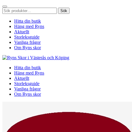
Sök
Sök
efter:
Hitta din butik
Häng med Ryns
Aktuellt
Storleksguide
Vanliga frågor
Om Ryns skor
Hitta din butik
Häng med Ryns
Aktuellt
Storleksguide
Vanliga frågor
Om Ryns skor