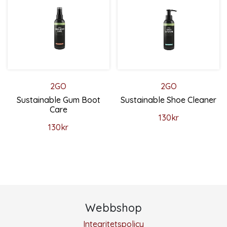
2GO
2GO
Sustainable Gum Boot
Sustainable Shoe Cleaner
Care
130
kr
130
kr
Den här produkten har flera 
Den här produkten har flera varianter. De olika alternativ
Webbshop
Integritetspolicy