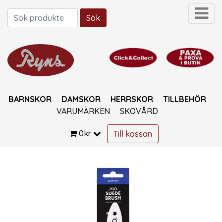
Sök
Sök efter:
BARNSKOR
DAMSKOR
HERRSKOR
TILLBEHÖR
VARUMÄRKEN
SKOVÅRD
0
kr
Till kassan