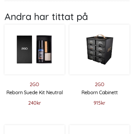
Andra har tittat på
2GO
2GO
Reborn Suede Kit Neutral
Reborn Cabinett
240
kr
915
kr
Den här produkten har flera varianter. De olika alternativ
Den här produkten har flera 