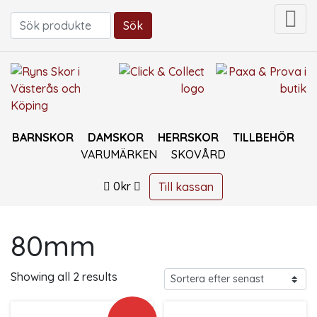
Sök
Sök efter:
BARNSKOR
DAMSKOR
HERRSKOR
TILLBEHÖR
VARUMÄRKEN
SKOVÅRD
0
kr
Till kassan
80mm
Sorted by latest
Showing all 2 results