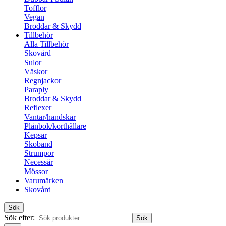
Tofflor
Vegan
Broddar & Skydd
Tillbehör
Alla Tillbehör
Skovård
Sulor
Väskor
Regnjackor
Paraply
Broddar & Skydd
Reflexer
Vantar/handskar
Plånbok/korthållare
Kepsar
Skoband
Strumpor
Necessär
Mössor
Varumärken
Skovård
Sök
Sök efter:
Sök