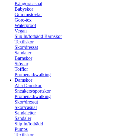
Kängor/casual
Babyskor
Gummistövlar
Gore-tex
Waterproof
Vegan
Slip In/fotbädd Barnskor
Textilskor
Skor/dressat
Sandaler
Barnskor
Stövlar
Tofflor
Promenad/walking
Damskor
Alla Damskor
Sneakers/sportskor
Promenad/walking
Skor/dressat
Skor/casual
Sandaletter
Sandaler
Slip In/fotbädd
Pumps
Textilskor