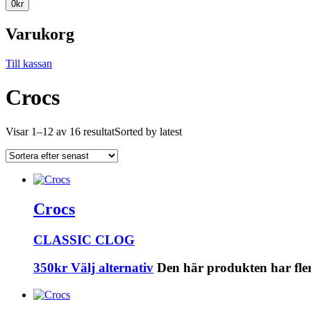
0
kr
Varukorg
Till kassan
Crocs
Visar 1–12 av 16 resultat
Sorted by latest
Crocs
CLASSIC CLOG
350
kr
Välj alternativ
Den här produkten har fler