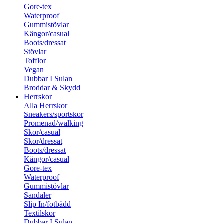
Gore-tex
Waterproof
Gummistövlar
Kängor/casual
Boots/dressat
Stövlar
Tofflor
Vegan
Dubbar I Sulan
Broddar & Skydd
Herrskor
Alla Herrskor
Sneakers/sportskor
Promenad/walking
Skor/casual
Skor/dressat
Boots/dressat
Kängor/casual
Gore-tex
Waterproof
Gummistövlar
Sandaler
Slip In/fotbädd
Textilskor
Dubbar I Sulan