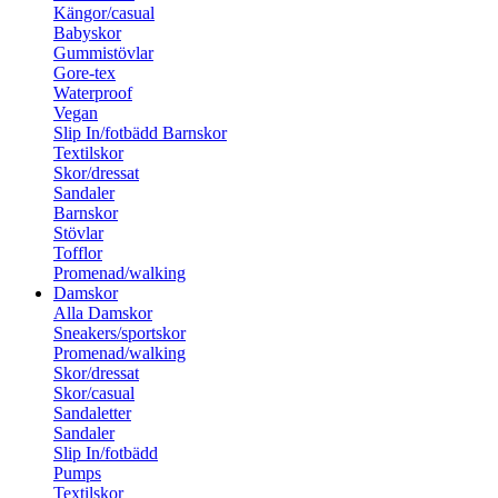
Kängor/casual
Babyskor
Gummistövlar
Gore-tex
Waterproof
Vegan
Slip In/fotbädd Barnskor
Textilskor
Skor/dressat
Sandaler
Barnskor
Stövlar
Tofflor
Promenad/walking
Damskor
Alla Damskor
Sneakers/sportskor
Promenad/walking
Skor/dressat
Skor/casual
Sandaletter
Sandaler
Slip In/fotbädd
Pumps
Textilskor