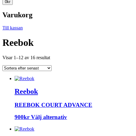
0
kr
Varukorg
Till kassan
Reebok
Sorted
Visar 1–12 av 16 resultat
by
latest
Reebok
REEBOK COURT ADVANCE
Den
900
kr
Välj alternativ
här
produkten