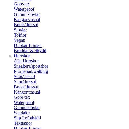
Gore-tex
Waterproof
Gummistövlar
Kängor/casual
Boots/dressat
Stövlar
Tofflor
Vegan
Dubbar I Sulan
Broddar & Skydd
Herrskor
Alla Herrskor
Sneakers/sportskor
Promenad/walking
Skor/casual
Skor/dressat
Boots/dressat
Kängor/casual
Gore-tex
Waterproof
Gummistövlar
Sandaler
Slip In/fotbädd
Textilskor
Dubbar I Sulan