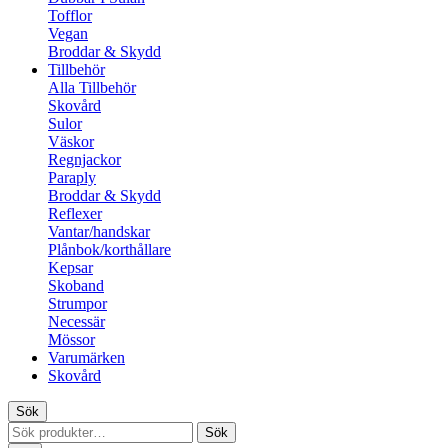
Tofflor
Vegan
Broddar & Skydd
Tillbehör
Alla Tillbehör
Skovård
Sulor
Väskor
Regnjackor
Paraply
Broddar & Skydd
Reflexer
Vantar/handskar
Plånbok/korthållare
Kepsar
Skoband
Strumpor
Necessär
Mössor
Varumärken
Skovård
Sök
Sök
Sök
efter: