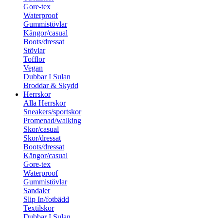
Gore-tex
Waterproof
Gummistövlar
Kängor/casual
Boots/dressat
Stövlar
Tofflor
Vegan
Dubbar I Sulan
Broddar & Skydd
Herrskor
Alla Herrskor
Sneakers/sportskor
Promenad/walking
Skor/casual
Skor/dressat
Boots/dressat
Kängor/casual
Gore-tex
Waterproof
Gummistövlar
Sandaler
Slip In/fotbädd
Textilskor
Dubbar I Sulan