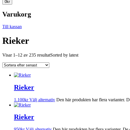
0
kr
Varukorg
Till kassan
Rieker
Visar 1–12 av 235 resultat
Sorted by latest
Rieker
1.100
kr
Välj alternativ
Den här produkten har flera varianter. D
Rieker
950
kr
Välj alternativ
Den här produkten har flera varianter. De 