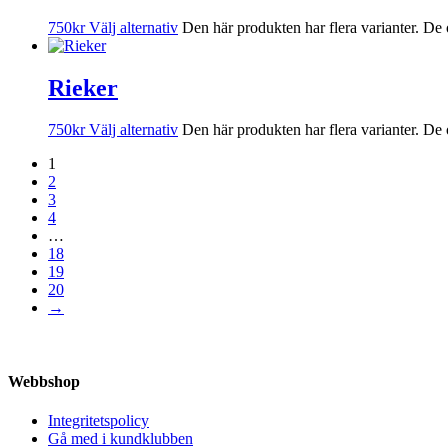
750
kr
Välj alternativ
Den här produkten har flera varianter. De 
Rieker
750
kr
Välj alternativ
Den här produkten har flera varianter. De 
1
2
3
4
…
18
19
20
→
Webbshop
Integritetspolicy
Gå med i kundklubben