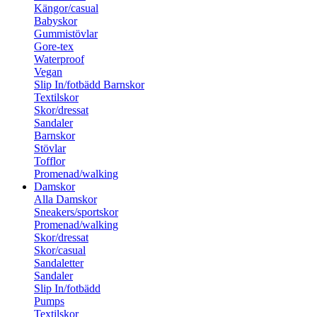
Kängor/casual
Babyskor
Gummistövlar
Gore-tex
Waterproof
Vegan
Slip In/fotbädd Barnskor
Textilskor
Skor/dressat
Sandaler
Barnskor
Stövlar
Tofflor
Promenad/walking
Damskor
Alla Damskor
Sneakers/sportskor
Promenad/walking
Skor/dressat
Skor/casual
Sandaletter
Sandaler
Slip In/fotbädd
Pumps
Textilskor