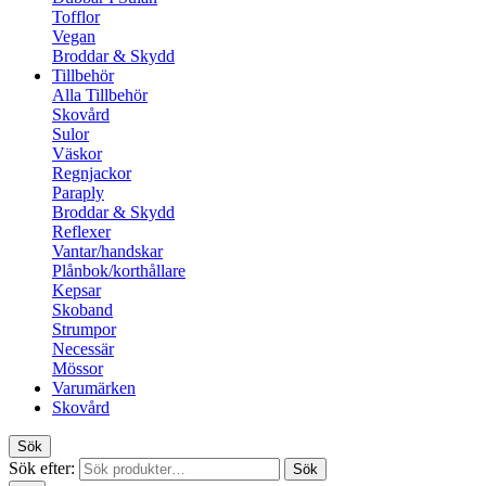
Tofflor
Vegan
Broddar & Skydd
Tillbehör
Alla Tillbehör
Skovård
Sulor
Väskor
Regnjackor
Paraply
Broddar & Skydd
Reflexer
Vantar/handskar
Plånbok/korthållare
Kepsar
Skoband
Strumpor
Necessär
Mössor
Varumärken
Skovård
Sök
Sök efter:
Sök