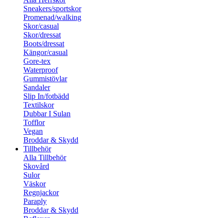
Sneakers/sportskor
Promenad/walking
Skor/casual
Skor/dressat
Boots/dressat
Kängor/casual
Gore-tex
Waterproof
Gummistövlar
Sandaler
Slip In/fotbädd
Textilskor
Dubbar I Sulan
Tofflor
Vegan
Broddar & Skydd
Tillbehör
Alla Tillbehör
Skovård
Sulor
Väskor
Regnjackor
Paraply
Broddar & Skydd