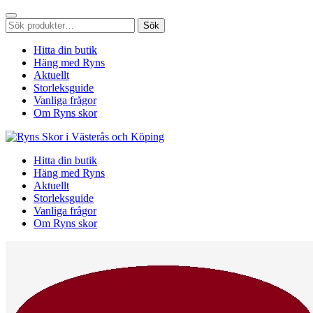
Sök
Sök
efter:
Hitta din butik
Häng med Ryns
Aktuellt
Storleksguide
Vanliga frågor
Om Ryns skor
Hitta din butik
Häng med Ryns
Aktuellt
Storleksguide
Vanliga frågor
Om Ryns skor