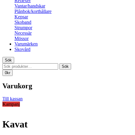
Reflexer
Vantar/handskar
Plånbok/korthållare
Kepsar
Skoband
Strumpor
Necessär
Mössor
Varumärken
Skovård
Sök
Sök
Sök
efter:
0
kr
Varukorg
Till kassan
Kampanj
Kavat