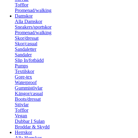
Tofflor
Promenad/walking
Damskor
Alla Damskor
Sneakers/sportskor
Promenad/walking
Skor/dressat
Skor/casual
Sandaletter
Sandaler
Slip In/fotbädd
Pumps
Textilskor
Gore-tex
Waterproof
Gummistövlar
Kängor/casual
Boots/dressat
Stövlar
Tofflor
Vegan
Dubbar I Sulan
Broddar & Skydd
Herrskor
Alla Herrskor