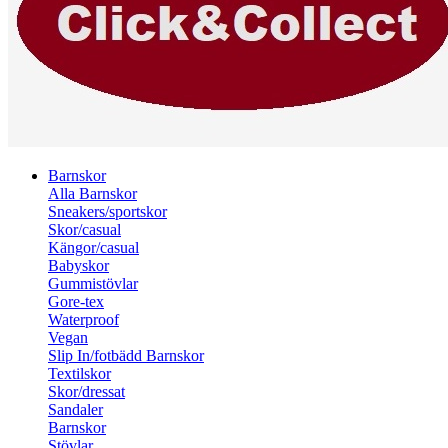
Barnskor
Alla Barnskor
Sneakers/sportskor
Skor/casual
Kängor/casual
Babyskor
Gummistövlar
Gore-tex
Waterproof
Vegan
Slip In/fotbädd Barnskor
Textilskor
Skor/dressat
Sandaler
Barnskor
Stövlar