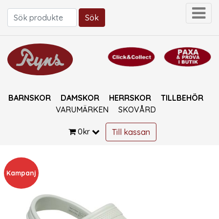
Sök
Sök efter:
BARNSKOR
DAMSKOR
HERRSKOR
TILLBEHÖR
VARUMÄRKEN
SKOVÅRD
0
kr
Till kassan
Kampanj