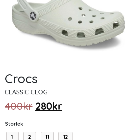
Crocs
CLASSIC CLOG
Det ursprungliga priset
Det nuvarande pr
400
kr
280
kr
Storlek
1
2
11
12