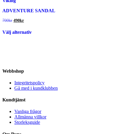
Viking
alternativen
alternativen
kan
kan
ADVENTURE SANDAL
väljas
väljas
på
på
Det
Det
700
kr
490
kr
ursprungliga
nuvarande
produktsidan
produktsidan
Den
priset
priset
Välj alternativ
här
var:
är:
produkten
700kr.
490kr.
har
flera
varianter.
De
olika
alternativen
Webbshop
kan
väljas
Integritetspolicy
på
Gå med i kundklubben
produktsidan
Kundtjänst
Vanliga frågor
Allmänna villkor
Storleksguide