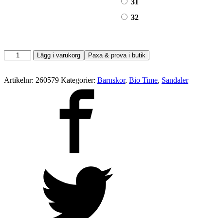
31
32
Bio
Lägg i varukorg
Paxa & prova i butik
Time
mängd
Artikelnr:
260579
Kategorier:
Barnskor
,
Bio Time
,
Sandaler