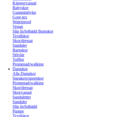
Kängor/casual
Babyskor
Gummistövlar
Gore-tex
Waterproof
Vegan
Slip In/fotbädd Barnskor
Textilskor
Skor/dressat
Sandaler
Barnskor
Stövlar
Tofflor
Promenad/walking
Damskor
Alla Damskor
Sneakers/sportskor
Promenad/walking
Skor/dressat
Skor/casual
Sandaletter
Sandaler
Slip In/fotbädd
Pumps
Textilskor