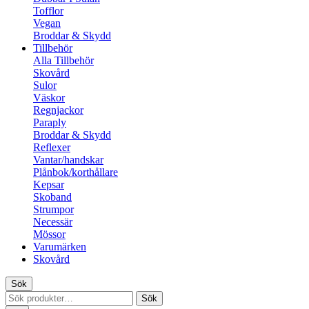
Tofflor
Vegan
Broddar & Skydd
Tillbehör
Alla Tillbehör
Skovård
Sulor
Väskor
Regnjackor
Paraply
Broddar & Skydd
Reflexer
Vantar/handskar
Plånbok/korthållare
Kepsar
Skoband
Strumpor
Necessär
Mössor
Varumärken
Skovård
Sök
Sök
Sök
efter: