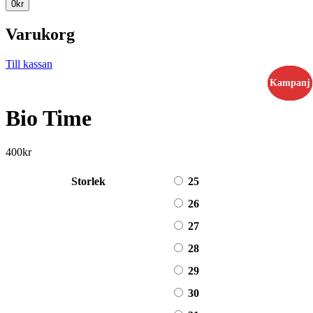
0
kr
Varukorg
Till kassan
Kampanj
Kampanj
Kampanj
Bio Time
400
kr
Storlek
25
26
27
28
29
30