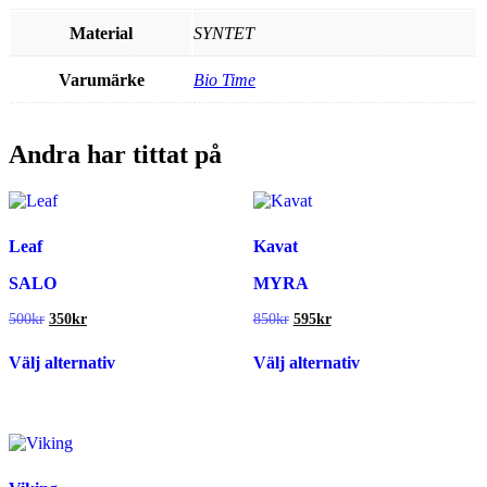
Material
SYNTET
Varumärke
Bio Time
Andra har tittat på
Leaf
Kavat
SALO
MYRA
Det
Det
Det
Det
500
kr
350
kr
850
kr
595
kr
ursprungliga
nuvarande
ursprungliga
nuvarande
Den
Den
priset
priset
priset
priset
Välj alternativ
Välj alternativ
här
här
var:
är:
var:
är:
produkten
produkten
500kr.
350kr.
850kr.
595kr.
har
har
flera
flera
varianter.
varianter.
De
De
olika
olika