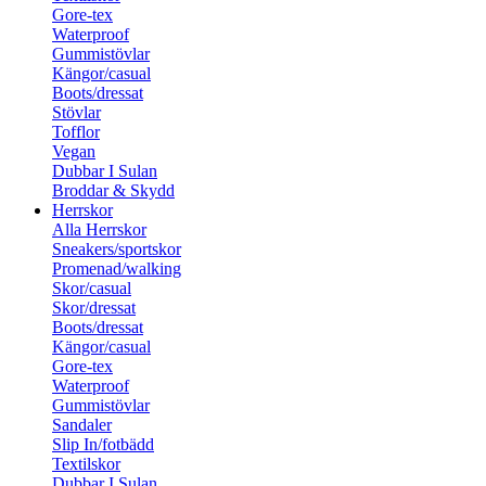
Gore-tex
Waterproof
Gummistövlar
Kängor/casual
Boots/dressat
Stövlar
Tofflor
Vegan
Dubbar I Sulan
Broddar & Skydd
Herrskor
Alla Herrskor
Sneakers/sportskor
Promenad/walking
Skor/casual
Skor/dressat
Boots/dressat
Kängor/casual
Gore-tex
Waterproof
Gummistövlar
Sandaler
Slip In/fotbädd
Textilskor
Dubbar I Sulan