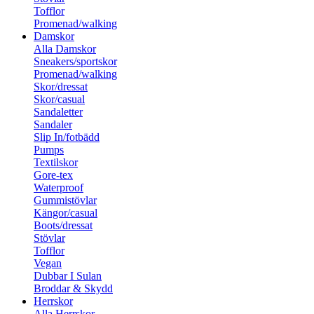
Tofflor
Promenad/walking
Damskor
Alla Damskor
Sneakers/sportskor
Promenad/walking
Skor/dressat
Skor/casual
Sandaletter
Sandaler
Slip In/fotbädd
Pumps
Textilskor
Gore-tex
Waterproof
Gummistövlar
Kängor/casual
Boots/dressat
Stövlar
Tofflor
Vegan
Dubbar I Sulan
Broddar & Skydd
Herrskor
Alla Herrskor