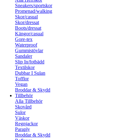
Sneakers/sportskor
Promenad/walking
Skor/casual
Skor/dressat
Boots/dressat
Kängor/casual
Gore-tex
Waterproof
Gummistövlar
Sandaler
Slip In/fotbädd
Textilskor
Dubbar I Sulan
Tofflor
Vegan
Broddar & Skydd
Tillbehör
Alla Tillbehör
Skovård
Sulor
Väskor
Regnjackor
Paraply
Broddar & Skydd