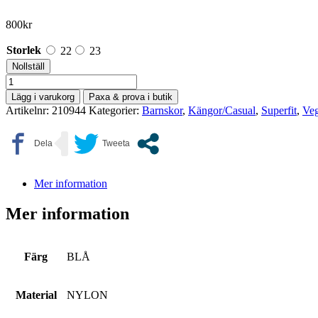
800
kr
Storlek
22
23
Nollställ
Superfit
mängd
Lägg i varukorg
Paxa & prova i butik
Artikelnr:
210944
Kategorier:
Barnskor
,
Kängor/Casual
,
Superfit
,
Ve
Mer information
Mer information
Färg
BLÅ
Material
NYLON