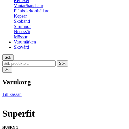
Reflexer
Vantar/handskar
Plånbok/korthållare
Kepsar
Skoband
Strumpor
Necessär
Mössor
Varumärken
Skovård
Sök
Sök
Sök
efter:
0
kr
Varukorg
Till kassan
Superfit
HUSKY 1