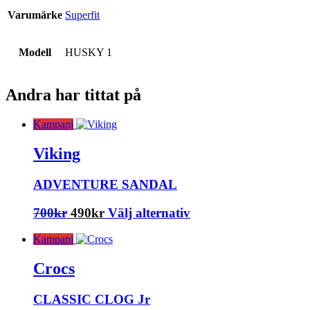
Varumärke
Superfit
Modell
HUSKY 1
Andra har tittat på
Kampanj
Viking
ADVENTURE SANDAL
Det
Det
Den
700
kr
490
kr
Välj alternativ
ursprungliga
nuvarande
här
Kampanj
priset
priset
produkten
var:
är:
har
Crocs
700kr.
490kr.
flera
varianter.
CLASSIC CLOG Jr
De