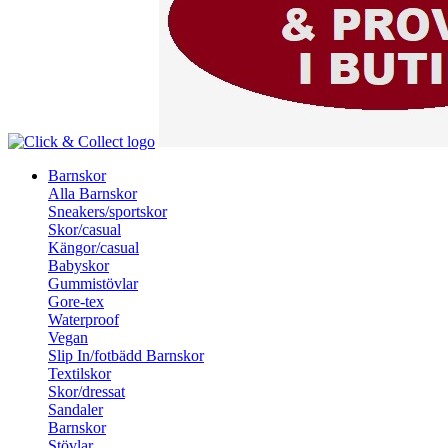
Barnskor
Alla Barnskor
Sneakers/sportskor
Skor/casual
Kängor/casual
Babyskor
Gummistövlar
Gore-tex
Waterproof
Vegan
Slip In/fotbädd Barnskor
Textilskor
Skor/dressat
Sandaler
Barnskor
Stövlar