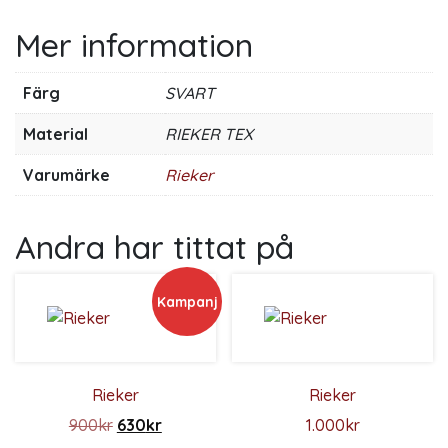
Mer information
Färg
SVART
Material
RIEKER TEX
Varumärke
Rieker
Andra har tittat på
Kampanj
Rieker
Rieker
Det ursprungliga priset var: 900kr.
Det nuvarande priset är: 630kr.
900
kr
630
kr
1.000
kr