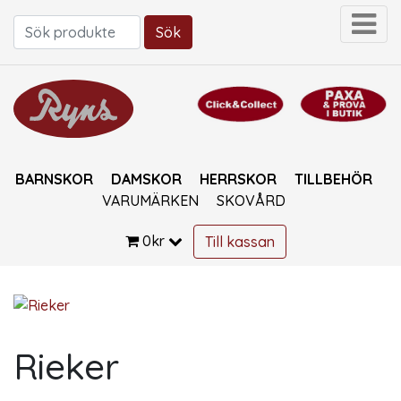
Sök
Sök efter:
BARNSKOR
DAMSKOR
HERRSKOR
TILLBEHÖR
VARUMÄRKEN
SKOVÅRD
0
kr
Till kassan
Rieker