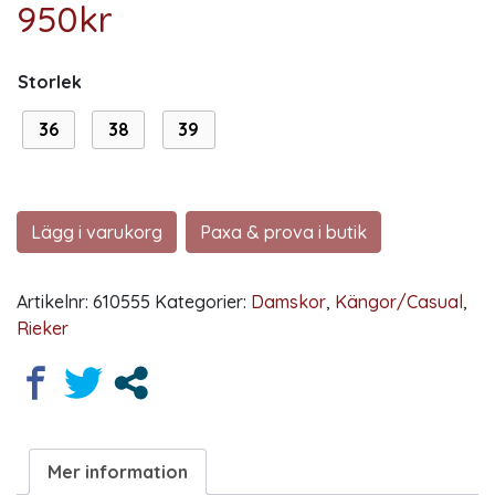
950
kr
Storlek
36
38
39
Lägg i varukorg
Paxa & prova i butik
Artikelnr:
610555
Kategorier:
Damskor
,
Kängor/Casual
,
Rieker
Mer information