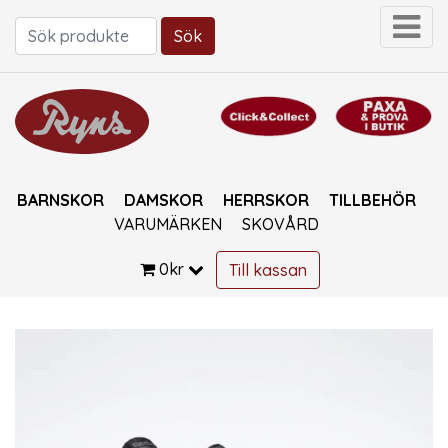
Sök
Sök efter:
BARNSKOR
DAMSKOR
HERRSKOR
TILLBEHÖR
VARUMÄRKEN
SKOVÅRD
0
kr
Till kassan