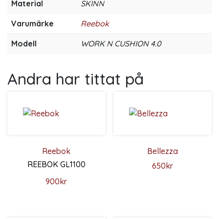
Material
SKINN
Varumärke
Reebok
Modell
WORK N CUSHION 4.0
Andra har tittat på
Reebok
Bellezza
REEBOK GL1100
650
kr
Den här produkten har flera 
900
kr
Den här produkten har flera varianter. De olika alternativ