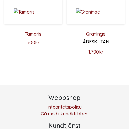
Tamaris
Graninge
ÅRESKUTAN
700
kr
Den här produkten har flera varianter. De olika alternativ
1.700
kr
Den här produkten har flera 
Webbshop
Integritetspolicy
Gå med i kundklubben
Kundtjänst