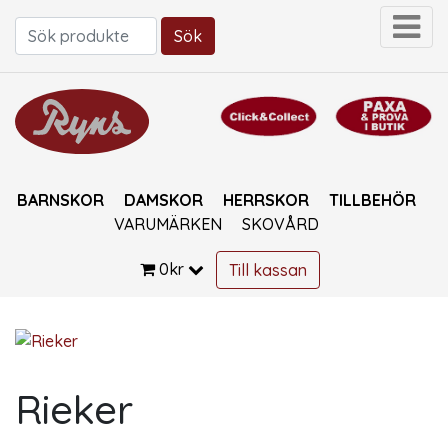
Sök
Sök efter:
BARNSKOR
DAMSKOR
HERRSKOR
TILLBEHÖR
VARUMÄRKEN
SKOVÅRD
0
kr
Till kassan
Rieker