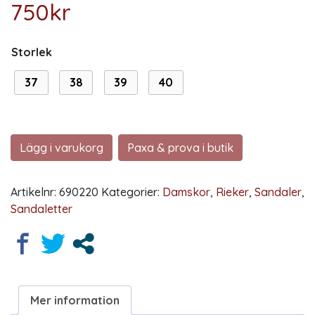
750
kr
Storlek
37
38
39
40
Lägg i varukorg
Paxa & prova i butik
Artikelnr:
690220
Kategorier:
Damskor
,
Rieker
,
Sandaler
,
Sandaletter
Mer information