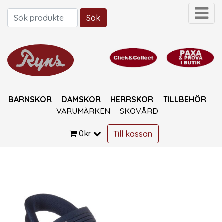
Sök
Sök efter:
BARNSKOR
DAMSKOR
HERRSKOR
TILLBEHÖR
VARUMÄRKEN
SKOVÅRD
0
kr
Till kassan