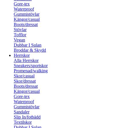
Gore-tex
Waterproof
Gummistövlar
Kängor/casual
Boots/dressat
Stövlar
Tofflor
Vegan
Dubbar I Sulan
Broddar & Skydd
Herrskor
Alla Herrskor
Sneakers/sportskor
Promenad/walking
Skor/casual
Skor/dressat
Boots/dressat
Kängor/casual
Gore-tex
Waterproof
Gummistövlar
Sandaler
Slip In/fotbädd
Textilskor
Dubbar I Sulan