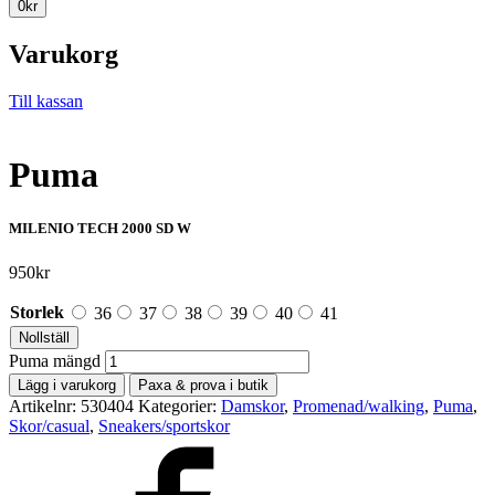
0
kr
Varukorg
Till kassan
Puma
MILENIO TECH 2000 SD W
950
kr
Storlek
36
37
38
39
40
41
Nollställ
Puma mängd
Lägg i varukorg
Paxa & prova i butik
Artikelnr:
530404
Kategorier:
Damskor
,
Promenad/walking
,
Puma
,
Skor/casual
,
Sneakers/sportskor