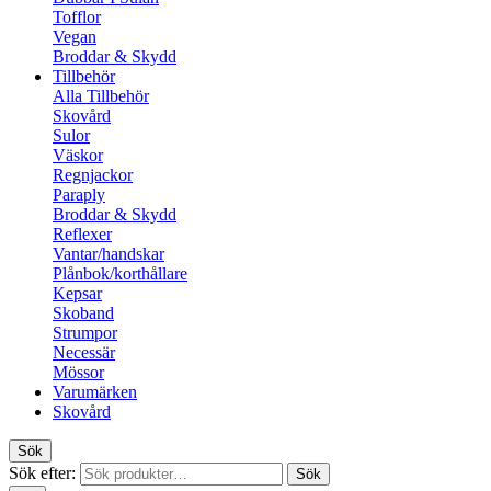
Tofflor
Vegan
Broddar & Skydd
Tillbehör
Alla Tillbehör
Skovård
Sulor
Väskor
Regnjackor
Paraply
Broddar & Skydd
Reflexer
Vantar/handskar
Plånbok/korthållare
Kepsar
Skoband
Strumpor
Necessär
Mössor
Varumärken
Skovård
Sök
Sök efter:
Sök