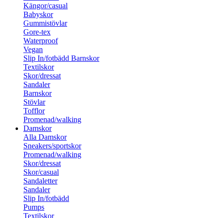
Kängor/casual
Babyskor
Gummistövlar
Gore-tex
Waterproof
Vegan
Slip In/fotbädd Barnskor
Textilskor
Skor/dressat
Sandaler
Barnskor
Stövlar
Tofflor
Promenad/walking
Damskor
Alla Damskor
Sneakers/sportskor
Promenad/walking
Skor/dressat
Skor/casual
Sandaletter
Sandaler
Slip In/fotbädd
Pumps
Textilskor