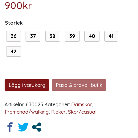
900
kr
Storlek
36
37
38
39
40
41
42
Lägg i varukorg
Paxa & prova i butik
Artikelnr:
630025
Kategorier:
Damskor
,
Promenad/walking
,
Rieker
,
Skor/casual