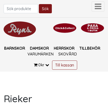
Sök
Sök efter:
BARNSKOR
DAMSKOR
HERRSKOR
TILLBEHÖR
VARUMÄRKEN
SKOVÅRD
0
kr
Till kassan
Rieker