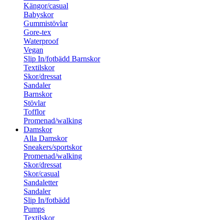
Kängor/casual
Babyskor
Gummistövlar
Gore-tex
Waterproof
Vegan
Slip In/fotbädd Barnskor
Textilskor
Skor/dressat
Sandaler
Barnskor
Stövlar
Tofflor
Promenad/walking
Damskor
Alla Damskor
Sneakers/sportskor
Promenad/walking
Skor/dressat
Skor/casual
Sandaletter
Sandaler
Slip In/fotbädd
Pumps
Textilskor