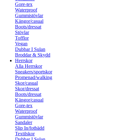
Gore-tex
Waterproof
Gummistövlar
Kängor/casual
Boots/dressat
Stövlar
Tofflor
Vegan
Dubbar I Sulan
Broddar & Skydd
Herrskor
Alla Herrskor
Sneakers/sportskor
Promenad/walking
Skor/casual
Skor/dressat
Boots/dressat
Kängor/casual
Gore-tex
Waterproof
Gummistövlar
Sandaler
Slip In/fotbädd
Textilskor
Dubbar I Sulan