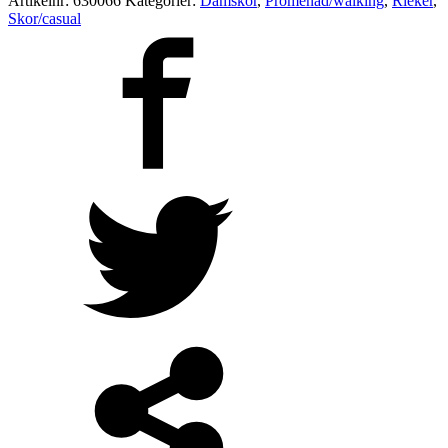
Artikelnr:
630066
Kategorier:
Damskor
,
Promenad/walking
,
Rieker
,
Skor/casual