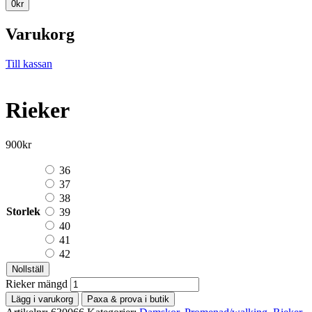
0
kr
Varukorg
Till kassan
Rieker
900
kr
36
37
38
Storlek
39
40
41
42
Nollställ
Rieker mängd
Lägg i varukorg
Paxa & prova i butik