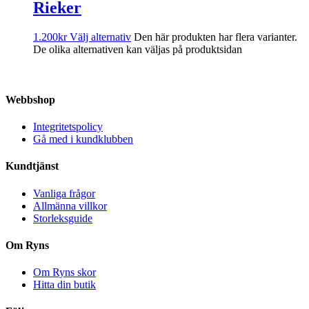
Rieker
1.200
kr
Välj alternativ
Den här produkten har flera varianter.
De olika alternativen kan väljas på produktsidan
Webbshop
Integritetspolicy
Gå med i kundklubben
Kundtjänst
Vanliga frågor
Allmänna villkor
Storleksguide
Om Ryns
Om Ryns skor
Hitta din butik