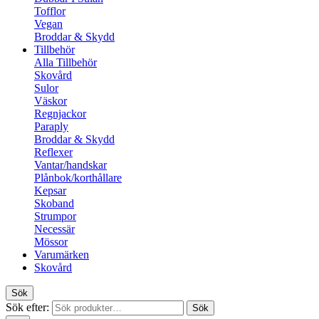
Tofflor
Vegan
Broddar & Skydd
Tillbehör
Alla Tillbehör
Skovård
Sulor
Väskor
Regnjackor
Paraply
Broddar & Skydd
Reflexer
Vantar/handskar
Plånbok/korthållare
Kepsar
Skoband
Strumpor
Necessär
Mössor
Varumärken
Skovård
Sök
Sök efter:
Sök