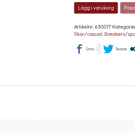
Lägg i varukorg
Paxa
Artikelnr:
630077
Kategorie
Skor/casual
,
Sneakers/spo