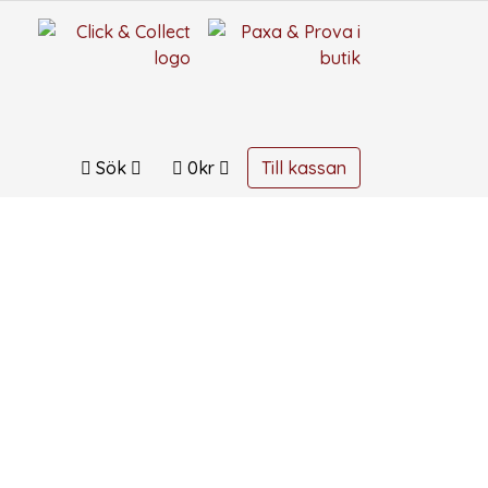
Sök
0
kr
Till kassan