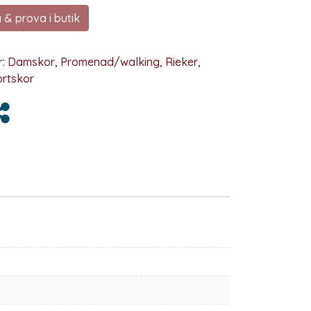
 & prova i butik
r:
Damskor
,
Promenad/walking
,
Rieker
,
rtskor