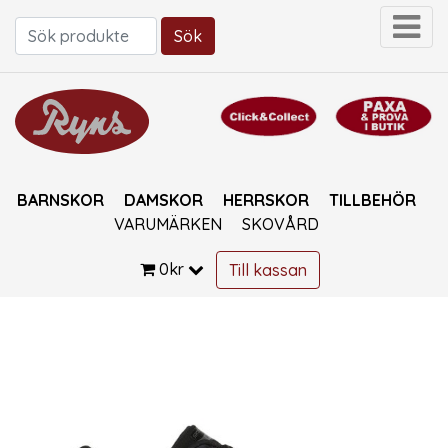
Sök
Sök efter:
BARNSKOR
DAMSKOR
HERRSKOR
TILLBEHÖR
VARUMÄRKEN
SKOVÅRD
0
kr
Till kassan