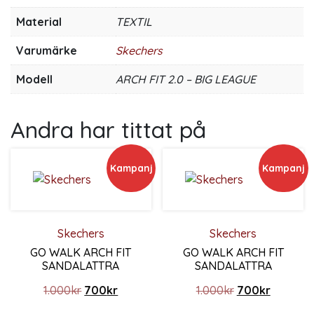
Material
TEXTIL
Varumärke
Skechers
Modell
ARCH FIT 2.0 – BIG LEAGUE
Andra har tittat på
Kampanj
Kampanj
Skechers
Skechers
GO WALK ARCH FIT
GO WALK ARCH FIT
SANDALATTRA
SANDALATTRA
Det ursprungliga priset var: 1.000kr.
Det nuvarande priset är: 700kr.
Det ursprunglig
Det nuva
1.000
kr
700
kr
1.000
kr
700
kr
Den här produkten har flera varianter. De olika alternativ
Den här produkten har flera 