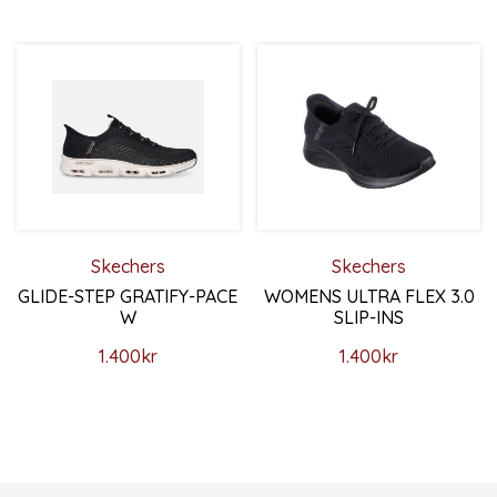
Skechers
Skechers
GLIDE-STEP GRATIFY-PACE
WOMENS ULTRA FLEX 3.0
W
SLIP-INS
1.400
kr
1.400
kr
Den här produkten har flera varianter. De olika alternativ
Den här produkten har flera 