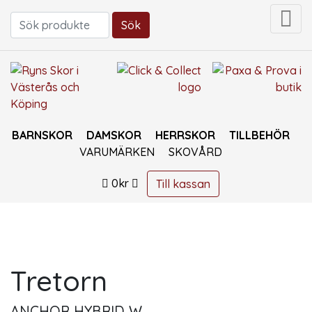
Sök
Sök efter:
BARNSKOR
DAMSKOR
HERRSKOR
TILLBEHÖR
VARUMÄRKEN
SKOVÅRD
0
kr
Till kassan
Tretorn
ANCHOR HYBRID W