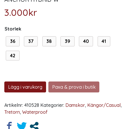
3.000
kr
Storlek
36
37
38
39
40
41
42
Lägg i varukorg
Paxa & prova i butik
Artikelnr:
410528
Kategorier:
Damskor
,
Kängor/Casual
,
Tretorn
,
Waterproof