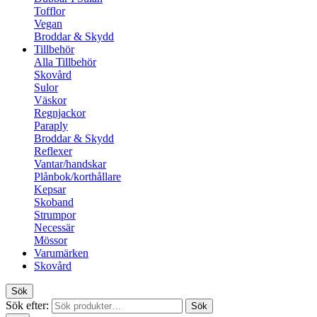
Tofflor
Vegan
Broddar & Skydd
Tillbehör
Alla Tillbehör
Skovård
Sulor
Väskor
Regnjackor
Paraply
Broddar & Skydd
Reflexer
Vantar/handskar
Plånbok/korthållare
Kepsar
Skoband
Strumpor
Necessär
Mössor
Varumärken
Skovård
Sök
Sök efter:
Sök