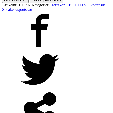
Lägg i varukorg
Paxa & prova i butik
Artikelnr:
150392
Kategorier:
Herrskor
,
LES DEUX
,
Skor/casual
,
Sneakers/sportskor