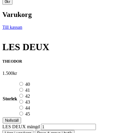
0
kr
Varukorg
Till kassan
LES DEUX
THEODOR
1.500
kr
40
41
42
Storlek
43
44
45
Nollställ
LES DEUX mängd