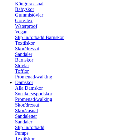
Kängor/casual
Babyskor
Gummistövlar
Gore-tex
Waterproof
Vegan
Slip In/fotbädd Barnskor
Textilskor
Skor/dressat
Sandaler
Barnskor
Stövlar
Tofflor
Promenad/walking
Damskor
Alla Damskor
Sneakers/sportskor
Promenad/walking
Skor/dressat
Skor/casual
Sandaletter
Sandaler
Slip In/fotbädd
Pumps
Textilskor