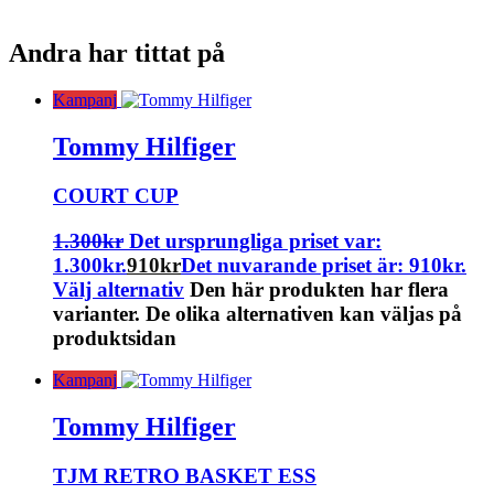
Andra har tittat på
Kampanj
Tommy Hilfiger
COURT CUP
1.300
kr
Det ursprungliga priset var:
1.300kr.
910
kr
Det nuvarande priset är: 910kr.
Välj alternativ
Den här produkten har flera
varianter. De olika alternativen kan väljas på
produktsidan
Kampanj
Tommy Hilfiger
TJM RETRO BASKET ESS