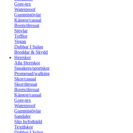
Gore-tex
Waterproof
Gummistövlar
Kängor/casual
Boots/dressat
Stövlar
Tofflor
Vegan
Dubbar I Sulan
Broddar & Skydd
Herrskor
Alla Herrskor
Sneakers/sportskor
Promenad/walking
Skor/casual
Skor/dressat
Boots/dressat
Kängor/casual
Gore-tex
Waterproof
Gummistövlar
Sandaler
Slip In/fotbädd
Textilskor
Dubbar I Sulan