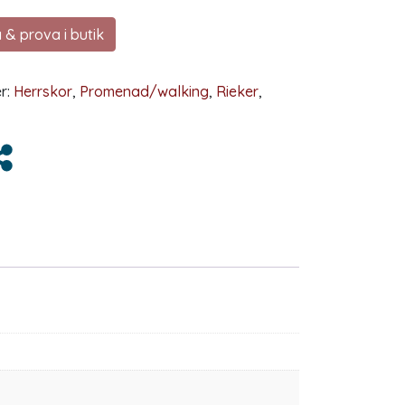
 & prova i butik
r:
Herrskor
,
Promenad/walking
,
Rieker
,