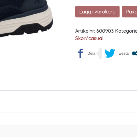
Lägg i varukorg
Paxa
Artikelnr:
600903
Kategorie
Skor/casual