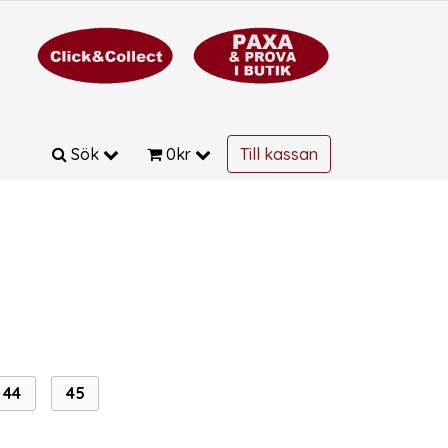
Sök
0
kr
Till kassan
44
45