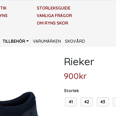
TIK
STORLEKSGUIDE
YNS
VANLIGA FRÅGOR
OM RYNS SKOR
TILLBEHÖR
VARUMÄRKEN
SKOVÅRD
Rieker
900
kr
Storlek
41
42
43