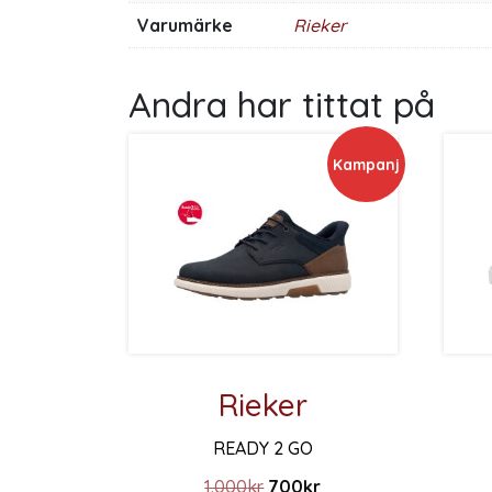
Varumärke
Rieker
Andra har tittat på
Kampanj
Rieker
READY 2 GO
Det ursprungliga priset var:
Det nuvarande priset 
Den hä
1.000
kr
700
kr