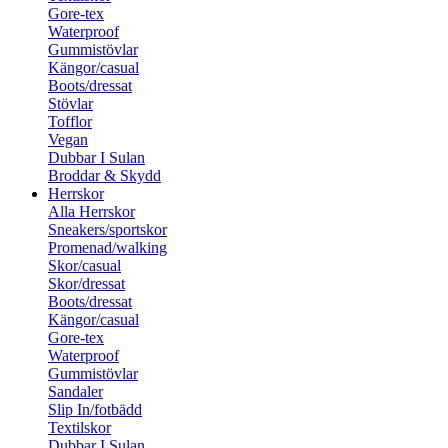
Gore-tex
Waterproof
Gummistövlar
Kängor/casual
Boots/dressat
Stövlar
Tofflor
Vegan
Dubbar I Sulan
Broddar & Skydd
Herrskor
Alla Herrskor
Sneakers/sportskor
Promenad/walking
Skor/casual
Skor/dressat
Boots/dressat
Kängor/casual
Gore-tex
Waterproof
Gummistövlar
Sandaler
Slip In/fotbädd
Textilskor
Dubbar I Sulan