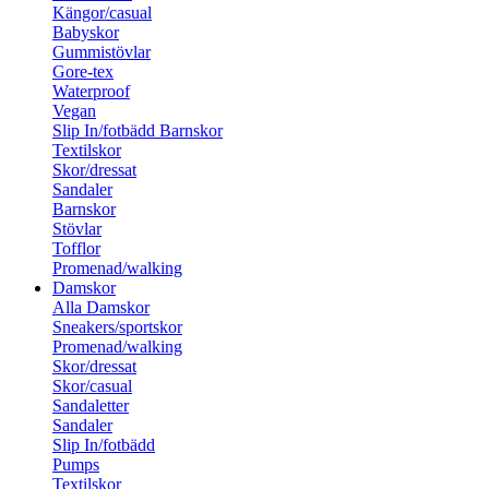
Kängor/casual
Babyskor
Gummistövlar
Gore-tex
Waterproof
Vegan
Slip In/fotbädd Barnskor
Textilskor
Skor/dressat
Sandaler
Barnskor
Stövlar
Tofflor
Promenad/walking
Damskor
Alla Damskor
Sneakers/sportskor
Promenad/walking
Skor/dressat
Skor/casual
Sandaletter
Sandaler
Slip In/fotbädd
Pumps
Textilskor