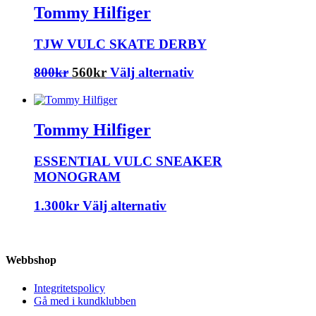
var:
är:
har
på
Tommy Hilfiger
1.300kr.
910kr.
flera
produktsidan
varianter.
TJW VULC SKATE DERBY
De
olika
Det
Det
Den
800
kr
560
kr
Välj alternativ
alternativen
ursprungliga
nuvarande
här
kan
priset
priset
produkten
väljas
var:
är:
har
på
Tommy Hilfiger
800kr.
560kr.
flera
produktsidan
varianter.
ESSENTIAL VULC SNEAKER
De
MONOGRAM
olika
alternativen
Den
1.300
kr
Välj alternativ
kan
här
väljas
produkten
på
har
produktsidan
Webbshop
flera
varianter.
Integritetspolicy
De
Gå med i kundklubben
olika