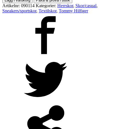
Lägg i varukorg
Paxa & prova i butik
mängd
Artikelnr:
090114
Kategorier:
Herrskor
,
Skor/casual
,
Sneakers/sportskor
,
Textilskor
,
Tommy Hilfiger