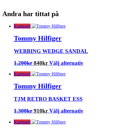
Andra har tittat på
Kampanj
Tommy Hilfiger
WEBBING WEDGE SANDAL
Det
Det
Den
1.200
kr
840
kr
Välj alternativ
ursprungliga
nuvarande
här
Kampanj
priset
priset
produkten
var:
är:
har
Tommy Hilfiger
1.200kr.
840kr.
flera
varianter.
TJM RETRO BASKET ESS
De
olika
Det
Det
Den
1.300
kr
910
kr
Välj alternativ
alternativen
ursprungliga
nuvarande
här
kan
Kampanj
priset
priset
produkten
väljas