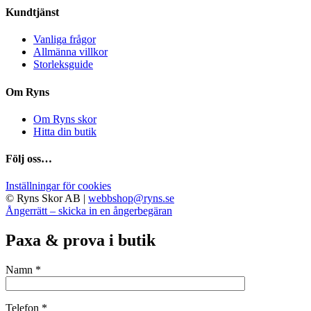
alternativen
Kundtjänst
kan
Vanliga frågor
väljas
Allmänna villkor
på
Storleksguide
produktsidan
Om Ryns
Om Ryns skor
Hitta din butik
Följ oss…
Inställningar för cookies
© Ryns Skor AB |
webbshop@ryns.se
Ångerrätt – skicka in en ångerbegäran
Paxa & prova i butik
Namn *
Telefon *