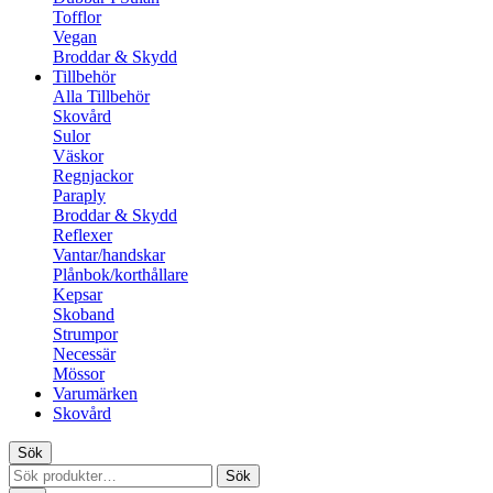
Tofflor
Vegan
Broddar & Skydd
Tillbehör
Alla Tillbehör
Skovård
Sulor
Väskor
Regnjackor
Paraply
Broddar & Skydd
Reflexer
Vantar/handskar
Plånbok/korthållare
Kepsar
Skoband
Strumpor
Necessär
Mössor
Varumärken
Skovård
Sök
Sök
Sök
efter: