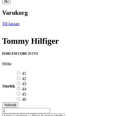
0
kr
Varukorg
Till kassan
Tommy Hilfiger
HARLEM CORE II CVS
900
kr
41
42
43
Storlek
44
45
46
Nollställ
Tommy
Hilfiger